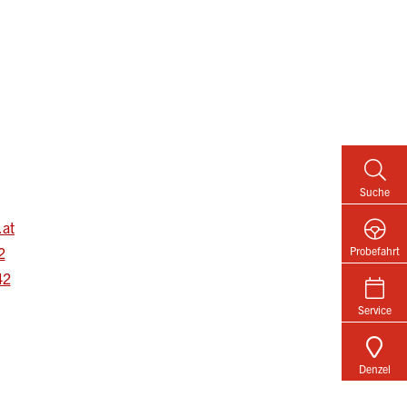
Suche
.at
2
Probefahrt
42
Service
Denzel