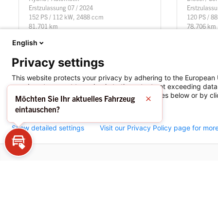
Erstzulassung 07 / 2024
Erstzulassu
152 PS / 112 kW, 2488 ccm
120 PS / 8
81.701 km
78.706 km
Details
English
Privacy settings
This website protects your privacy by adhering to the European 
you do not consent to and only to the extent not exceeding data 
consent(s) to use your data for specific purposes below or by clic
Möchten Sie Ihr aktuelles Fahrzeug
Schließen
eintauschen?
Analytics
Show detailed settings
Visit our Privacy Policy page for mor
Eintausch-Rechner
Stand
Change language
Foo
News 
Suchen
Me
Footer
Karri
2
Verkaufen
Menü
Denze
Beratung
1
Über uns