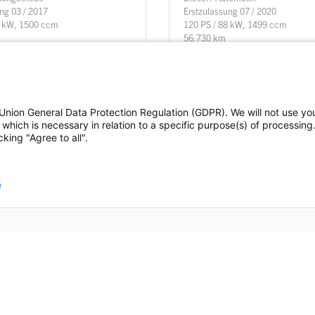
ng 03 / 2017
Erstzulassung 07 / 2020
8 kW, 1500 ccm
120 PS / 88 kW, 1499 ccm
56.730 km
Details
Union General Data Protection Regulation (GDPR). We will not use yo
which is necessary in relation to a specific purpose(s) of processing
king "Agree to all".
Mehr laden
e
Zur Merkliste
orte
ter
Footer
& Events
nü
Social
ere
Links
Gemerkt!
l Gruppe
Der Artikel wurde erfolgreich zur
Merkliste
hinzugefügt.