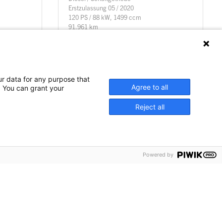
Erstzulassung 05 / 2020
120 PS / 88 kW, 1499 ccm
91.961 km
Details
Details
ur data for any purpose that
Agree to all
. You can grant your
Reject all
Powered by
Kontakt
Footer
Impressum
Menü
Rechtliche Informationen &
3
Datenschutz