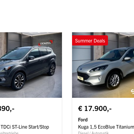
Summer Deals
390,-
€ 17.900,-
Ford
 TDCi ST-Line Start/Stop
Kuga 1,5 EcoBlue Titanium
haltgetriebe
Diesel / Automatik