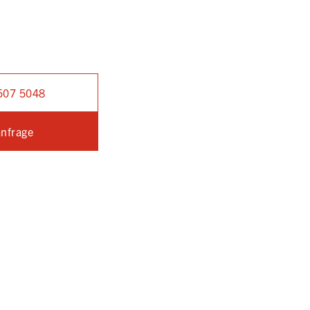
507 5048
nfrage