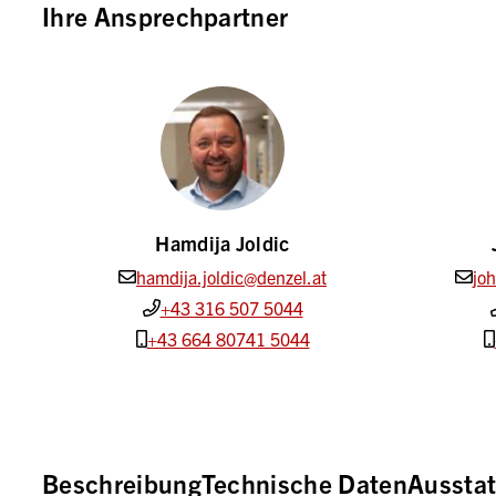
Ihre Ansprechpartner
Hamdija Joldic
hamdija.joldic@denzel.at
jo
+43 316 507 5044
+43 664 80741 5044
Beschreibung
Technische Daten
Aussta