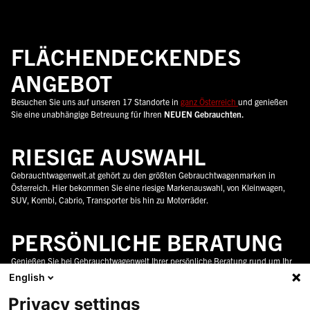
FLÄCHENDECKENDES
ANGEBOT
Besuchen Sie uns auf unseren 17 Standorte in
ganz Österreich
und genießen
Sie eine unabhängige Betreuung für Ihren
NEUEN Gebrauchten.
RIESIGE AUSWAHL
Gebrauchtwagenwelt.at gehört zu den größten Gebrauchtwagenmarken in
Österreich. Hier bekommen Sie eine riesige Markenauswahl, von Kleinwagen,
SUV, Kombi, Cabrio, Transporter bis hin zu Motorräder.
PERSÖNLICHE BERATUNG
Genießen Sie bei Gebrauchtwagenwelt Ihrer persönliche Beratung rund um Ihr
neues Auto in ganz Österreich. Wir unterstützen sie gerne dabei die perfekte
English
Wahl zu treffen.
Privacy settings