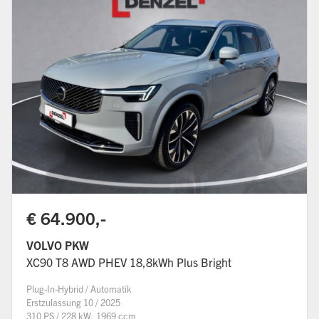
€ 64.900,-
VOLVO PKW
XC90 T8 AWD PHEV 18,8kWh Plus Bright
Plug-In-Hybrid / Automatik
Erstzulassung 10 / 2025
310 PS / 228 kW, 1969 ccm