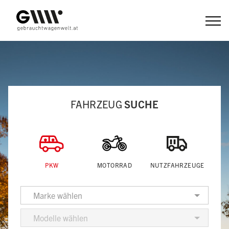
Zum
Inhalt
FAHRZEUG
SUCHE
PKW
MOTORRAD
NUTZFAHRZEUGE
Marke wählen
Modelle wählen