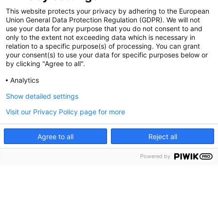
24/7 PANNENHOTLINE
This website protects your privacy by adhering to the European
Union General Data Protection Regulation (GDPR). We will not
Gebrauchtwagenwelt.at bietet Ihnen eine 24/7 Pannenhotline an. Damit Sie mit
use your data for any purpose that you do not consent to and
ihrem NEUEN Fahrzeug immer sicher unterwegs sind. Ihr Fahrzeug wird zu einer
only to the extent not exceeding data which is necessary in
Vertragswerkstatt gebracht und Ihr Auto ist beim Vertragshändler in den besten
relation to a specific purpose(s) of processing. You can grant
Händen.
your consent(s) to use your data for specific purposes below or
by clicking "Agree to all".
GWW GARANTIE
Analytics
Alle Fahrzeuge werden bei uns genau geprüft und damit Sie sicher an Ihre Ziele
Show detailed settings
kommen. Gebrauchtwagenwelt liefert alle Fahrzeuge mit einer Garantie aus.
Visit our Privacy Policy page for more
ALLES AUS EINER HAND
Agree to all
Reject all
Gebrauchtwagenwelt.at bietet Ihnen alles aus einer Hand an, egal ob
Finanzierung, Versicherung oder Zubehör. Bei uns bekommen Sie das gesamte
Powered by
Suche
Probefahrt
Service
Denzel
Sortiment rund um ihren NEUEN Gebrauchtwagen und können alles bei uns
abschließen, ohne sich um andere Dinge kümmern zu müssen.
EINTAUSCHGARANTIE
Gebrauchtwagenwelt.at gibt Ihnen die Garantie jedes Fahrzeug zu prüfen und