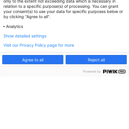
only to the extent not exceeding data which is necessary in
Vertragswerkstatt gebracht und Ihr Auto ist beim Vertragshändler in den besten
relation to a specific purpose(s) of processing. You can grant
Händen.
your consent(s) to use your data for specific purposes below or
by clicking "Agree to all".
GWW GARANTIE
Analytics
Alle Fahrzeuge werden bei uns genau geprüft und damit Sie sicher an Ihre Ziele
Show detailed settings
kommen. Gebrauchtwagenwelt liefert alle Fahrzeuge mit einer Garantie aus.
Visit our Privacy Policy page for more
ALLES AUS EINER HAND
Agree to all
Reject all
Gebrauchtwagenwelt.at bietet Ihnen alles aus einer Hand an, egal ob
Finanzierung, Versicherung oder Zubehör. Bei uns bekommen Sie das gesamte
Powered by
Suche
Probefahrt
Service
Denzel
Sortiment rund um ihren NEUEN Gebrauchtwagen und können alles bei uns
abschließen, ohne sich um andere Dinge kümmern zu müssen.
EINTAUSCHGARANTIE
Gebrauchtwagenwelt.at gibt Ihnen die Garantie jedes Fahrzeug zu prüfen und
einzutauschen. Nutzen Sie die Möglichkeit Ihr Fahrzeug vorab
kostenlos online
bewerten
zu lassen.