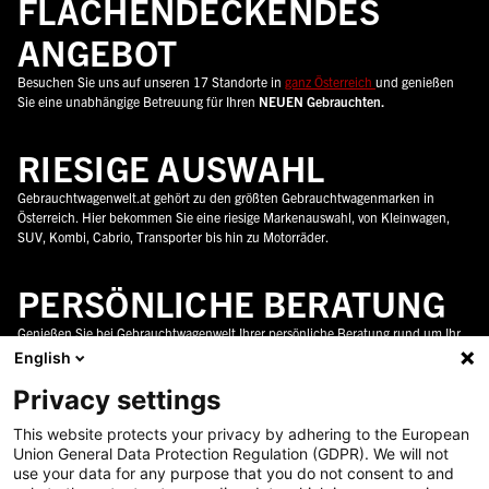
FLÄCHENDECKENDES
ANGEBOT
Besuchen Sie uns auf unseren 17 Standorte in
ganz Österreich
und genießen
Sie eine unabhängige Betreuung für Ihren
NEUEN Gebrauchten.
RIESIGE AUSWAHL
Gebrauchtwagenwelt.at gehört zu den größten Gebrauchtwagenmarken in
Österreich. Hier bekommen Sie eine riesige Markenauswahl, von Kleinwagen,
SUV, Kombi, Cabrio, Transporter bis hin zu Motorräder.
PERSÖNLICHE BERATUNG
Genießen Sie bei Gebrauchtwagenwelt Ihrer persönliche Beratung rund um Ihr
neues Auto in ganz Österreich. Wir unterstützen sie gerne dabei die perfekte
English
Wahl zu treffen.
Privacy settings
24/7 PANNENHOTLINE
This website protects your privacy by adhering to the European
Union General Data Protection Regulation (GDPR). We will not
Gebrauchtwagenwelt.at bietet Ihnen eine 24/7 Pannenhotline an. Damit Sie mit
use your data for any purpose that you do not consent to and
ihrem NEUEN Fahrzeug immer sicher unterwegs sind. Ihr Fahrzeug wird zu einer