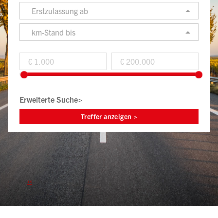
Erstzulassung ab
km-Stand bis
Erweiterte Suche>
Seitennummerierung
Vorherige
‹‹
Seite
Seite 2