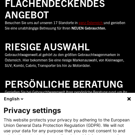
FLÄCHENDECKENDES
ANGEBOT
Besuchen Sie uns auf unseren 17 Standorte in
ganz Österreich
und genießen
Sie eine unabhängige Betreuung für Ihren
NEUEN Gebrauchten.
RIESIGE AUSWAHL
Gebrauchtwagenwelt.at gehört zu den größten Gebrauchtwagenmarken in
Österreich. Hier bekommen Sie eine riesige Markenauswahl, von Kleinwagen,
SUV, Kombi, Cabrio, Transporter bis hin zu Motorräder.
PERSÖNLICHE BERATUNG
Genießen Sie bei Gebrauchtwagenwelt Ihrer persönliche Beratung rund um Ihr
neues Auto in ganz Österreich. Wir unterstützen sie gerne dabei die perfekte
English
Wahl zu treffen.
Privacy settings
24/7 PANNENHOTLINE
This website protects your privacy by adhering to the European
Union General Data Protection Regulation (GDPR). We will not
Gebrauchtwagenwelt.at bietet Ihnen eine 24/7 Pannenhotline an. Damit Sie mit
use your data for any purpose that you do not consent to and
ihrem NEUEN Fahrzeug immer sicher unterwegs sind. Ihr Fahrzeug wird zu einer