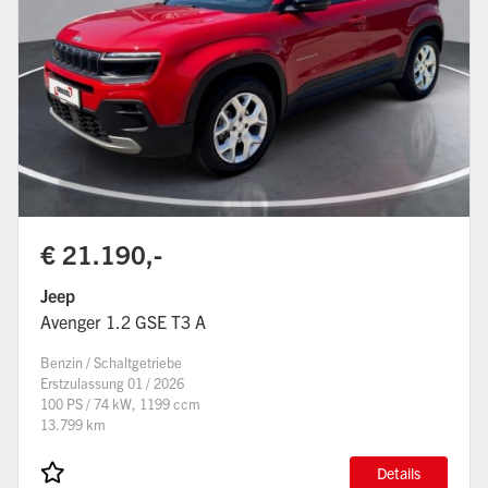
€ 21.190,-
Jeep
Avenger 1.2 GSE T3 A
Benzin / Schaltgetriebe
Erstzulassung 01 / 2026
100 PS / 74 kW, 1199 ccm
13.799 km
Details