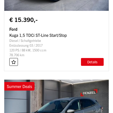
€ 15.390,-
Ford
Kuga 1,5 TDCi ST-Line Start/Stop
Diesel / Schaltgetriebe
Erstzulassung 03 / 2017
120 PS / 88 kW, 1500 ccm
78.706 km
Details
Summer Deals