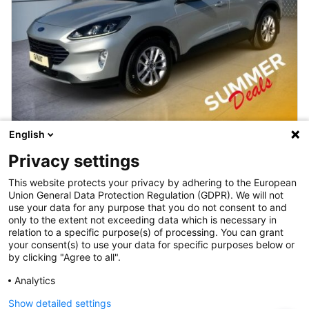
English
€ 17.900,-
Privacy settings
Ford
This website protects your privacy by adhering to the European
Kuga 1,5 EcoBlue Titanium Aut
Union General Data Protection Regulation (GDPR). We will not
Diesel / Automatik
use your data for any purpose that you do not consent to and
Erstzulassung 07 / 2020
only to the extent not exceeding data which is necessary in
120 PS / 88 kW, 1499 ccm
relation to a specific purpose(s) of processing. You can grant
56.730 km
your consent(s) to use your data for specific purposes below or
by clicking "Agree to all".
Details
Analytics
Show detailed settings