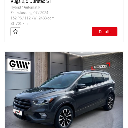
Kuga 2,5 Duratec ST
Hybrid / Automatik
Erstzulassung 07 / 2024
152 PS / 112 kW, 2488 ccm
81.701 km
Details