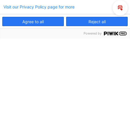
Visit our Privacy Policy page for more
Inza
Agree to all
Reject all
Powered by
Suche
Probefahrt
Service
Denzel
Zur Merkliste
Gemerkt!
Der Artikel wurde erfolgreich zur
Merkliste
hinzugefügt.
€ 20.990,-
Ford
Kuga
Diesel / Schaltgetriebe