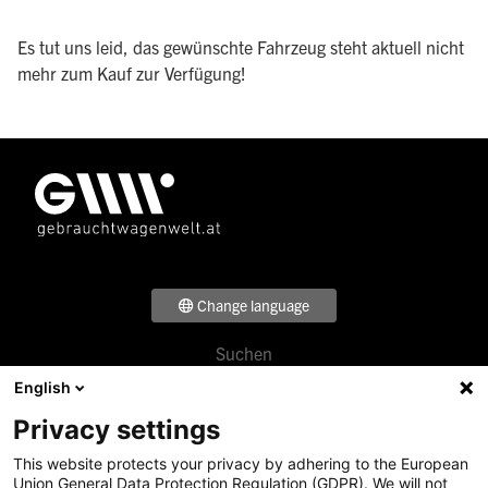
Es tut uns leid, das gewünschte Fahrzeug steht aktuell nicht
mehr zum Kauf zur Verfügung!
Change language
Suchen
Footer
Verkaufen
English
Menü
Beratung
Privacy settings
Über uns
1
Standorte
This website protects your privacy by adhering to the European
Footer
News & Events
Union General Data Protection Regulation (GDPR). We will not