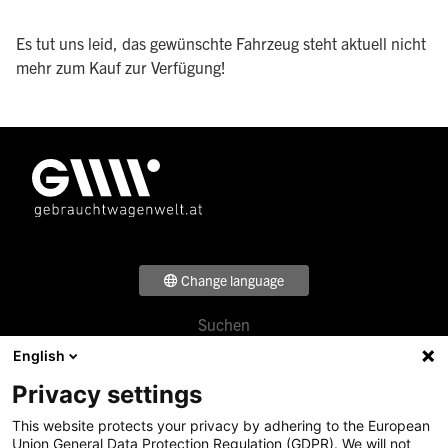
Es tut uns leid, das gewünschte Fahrzeug steht aktuell nicht
mehr zum Kauf zur Verfügung!
Change language
Suchen
Footer
Verkaufen
English
Menü
Beratung
Privacy settings
Über uns
1
Standorte
This website protects your privacy by adhering to the European
Footer
News & Events
Union General Data Protection Regulation (GDPR). We will not