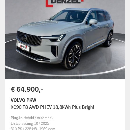
€ 64.900,-
VOLVO PKW
XC90 T8 AWD PHEV 18,8kWh Plus Bright
Plug-In-Hybrid / Automatik
Erstzulassung 10 / 2025
310 PS / 228 kW, 1969 ccm