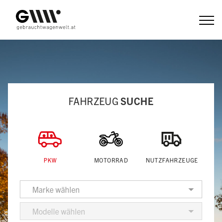
Zum
Inhalt
FAHRZEUG
SUCHE
PKW
MOTORRAD
NUTZFAHRZEUGE
Marke wählen
Modelle wählen