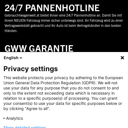
24/7 PANNENHOTLINE
Gebrauchtwagenwelt.at bietet Ihnen eine 24/7 Pannenhotline an. Damit Sie mit
ihrem NEUEN Fahrzeug immer sicher unterwegs sind. Ihr Fahrzeug wird zu einer
Vertragswerkstatt gebracht und Ihr Auto ist beim Vertragshändler in den besten
Händen.
GWW GARANTIE
Alle Fahrzeuge werden bei uns genau geprüft und damit Sie sicher an Ihre Ziele
English
kommen. Gebrauchtwagenwelt liefert alle Fahrzeuge mit einer Garantie aus.
Privacy settings
ALLES AUS EINER HAND
This website protects your privacy by adhering to the European
Union General Data Protection Regulation (GDPR). We will not
Gebrauchtwagenwelt.at bietet Ihnen alles aus einer Hand an, egal ob
use your data for any purpose that you do not consent to and
Finanzierung, Versicherung oder Zubehör. Bei uns bekommen Sie das gesamte
only to the extent not exceeding data which is necessary in
Sortiment rund um ihren NEUEN Gebrauchtwagen und können alles bei uns
relation to a specific purpose(s) of processing. You can grant
abschließen, ohne sich um andere Dinge kümmern zu müssen.
your consent(s) to use your data for specific purposes below or
by clicking "Agree to all".
EINTAUSCHGARANTIE
Analytics
Gebrauchtwagenwelt.at gibt Ihnen die Garantie jedes Fahrzeug zu prüfen und
Show detailed settings